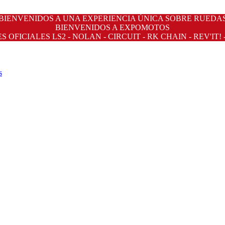
BIENVENIDOS A UNA EXPERIENCIA ÚNICA SOBRE RUEDA
BIENVENIDOS A EXPOMOTOS
OFICIALES LS2 - NOLAN - CIRCUIT - RK CHAIN - REV'IT! 
s