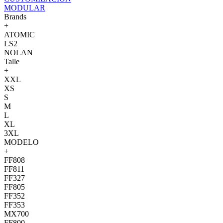
MODULAR
Brands
+
ATOMIC
LS2
NOLAN
Talle
+
XXL
XS
S
M
L
XL
3XL
MODELO
+
FF808
FF811
FF327
FF805
FF352
FF353
MX700
FF800