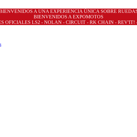
BIENVENIDOS A UNA EXPERIENCIA ÚNICA SOBRE RUEDA
BIENVENIDOS A EXPOMOTOS
OFICIALES LS2 - NOLAN - CIRCUIT - RK CHAIN - REV'IT! 
s