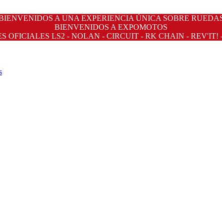
BIENVENIDOS A UNA EXPERIENCIA ÚNICA SOBRE RUEDA
BIENVENIDOS A EXPOMOTOS
OFICIALES LS2 - NOLAN - CIRCUIT - RK CHAIN - REV'IT! 
s