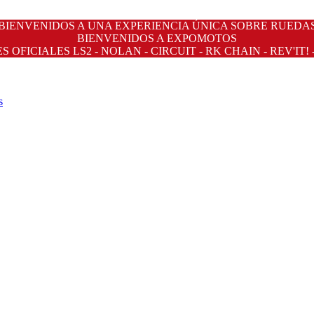
BIENVENIDOS A UNA EXPERIENCIA ÚNICA SOBRE RUEDA
BIENVENIDOS A EXPOMOTOS
OFICIALES LS2 - NOLAN - CIRCUIT - RK CHAIN - REV'IT! 
s