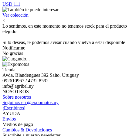
USD 111
Ver colección
×
Lo sentimos, en este momento no tenemos stock para el producto
elegido.
Si lo deseas, te podemos avisar cuando vuelva a estar disponible
Notificarme
No gracias
Tienda
Avda. Blandengues 392 Salto, Uruguay
092610967 / 4732 8592
info@agribel.uy
NOSOTROS
Sobre nosotros
Seguinos en @expomotos.uy
¡Escribinos!
AYUDA
Envíos
Medios de pago
Cambios & Devoluciones
Suscribite a nuestro newsletter