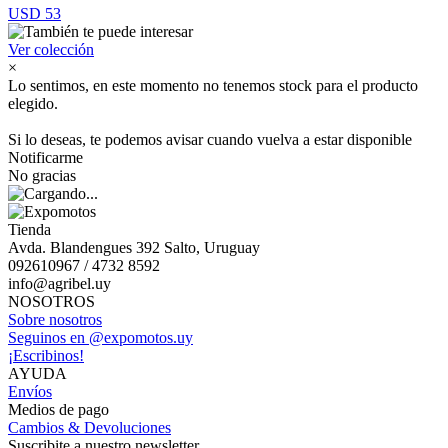
USD 53
Ver colección
×
Lo sentimos, en este momento no tenemos stock para el producto
elegido.
Si lo deseas, te podemos avisar cuando vuelva a estar disponible
Notificarme
No gracias
Tienda
Avda. Blandengues 392 Salto, Uruguay
092610967 / 4732 8592
info@agribel.uy
NOSOTROS
Sobre nosotros
Seguinos en @expomotos.uy
¡Escribinos!
AYUDA
Envíos
Medios de pago
Cambios & Devoluciones
Suscribite a nuestro newsletter