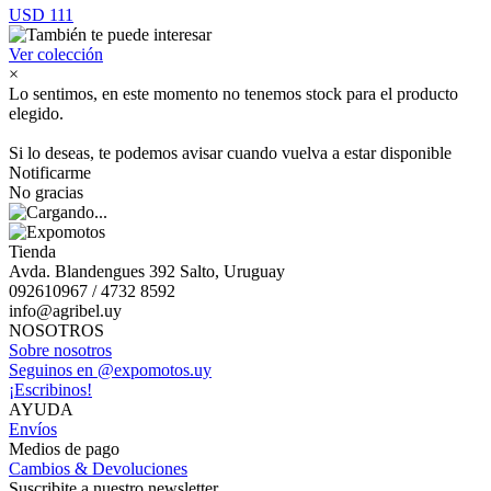
USD 111
Ver colección
×
Lo sentimos, en este momento no tenemos stock para el producto
elegido.
Si lo deseas, te podemos avisar cuando vuelva a estar disponible
Notificarme
No gracias
Tienda
Avda. Blandengues 392 Salto, Uruguay
092610967 / 4732 8592
info@agribel.uy
NOSOTROS
Sobre nosotros
Seguinos en @expomotos.uy
¡Escribinos!
AYUDA
Envíos
Medios de pago
Cambios & Devoluciones
Suscribite a nuestro newsletter