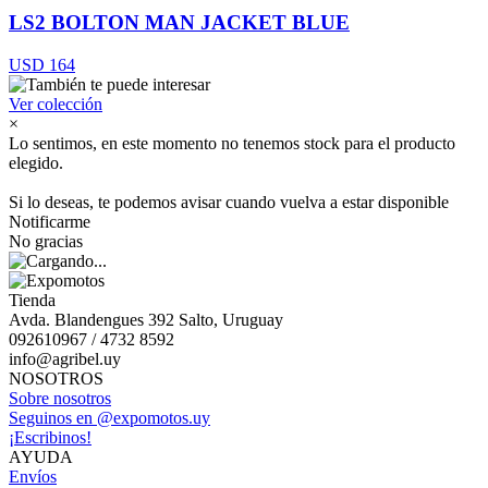
LS2 BOLTON MAN JACKET BLUE
USD 164
Ver colección
×
Lo sentimos, en este momento no tenemos stock para el producto
elegido.
Si lo deseas, te podemos avisar cuando vuelva a estar disponible
Notificarme
No gracias
Tienda
Avda. Blandengues 392 Salto, Uruguay
092610967 / 4732 8592
info@agribel.uy
NOSOTROS
Sobre nosotros
Seguinos en @expomotos.uy
¡Escribinos!
AYUDA
Envíos