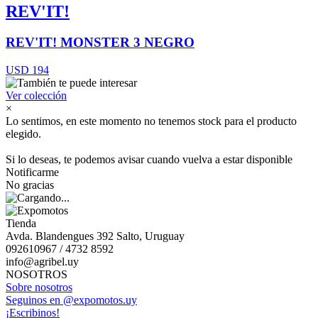
REV'IT!
REV'IT! MONSTER 3 NEGRO
USD 194
Ver colección
×
Lo sentimos, en este momento no tenemos stock para el producto
elegido.
Si lo deseas, te podemos avisar cuando vuelva a estar disponible
Notificarme
No gracias
Tienda
Avda. Blandengues 392 Salto, Uruguay
092610967 / 4732 8592
info@agribel.uy
NOSOTROS
Sobre nosotros
Seguinos en @expomotos.uy
¡Escribinos!