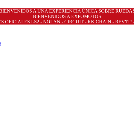
BIENVENIDOS A UNA EXPERIENCIA ÚNICA SOBRE RUEDA
BIENVENIDOS A EXPOMOTOS
OFICIALES LS2 - NOLAN - CIRCUIT - RK CHAIN - REV'IT! 
s