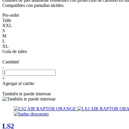
Guantes de piel altamente resistentes con protección de carbono en nud
Compatibles con pantallas táctiles.
Pre-order
Talle
XXL
S
M
L
XL
Guía de talles
Cantidad
-
+
Agregar al carrito
También te puede interesar
LS2