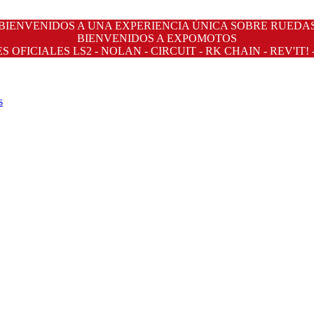
BIENVENIDOS A UNA EXPERIENCIA ÚNICA SOBRE RUEDA
BIENVENIDOS A EXPOMOTOS
OFICIALES LS2 - NOLAN - CIRCUIT - RK CHAIN - REV'IT! 
s