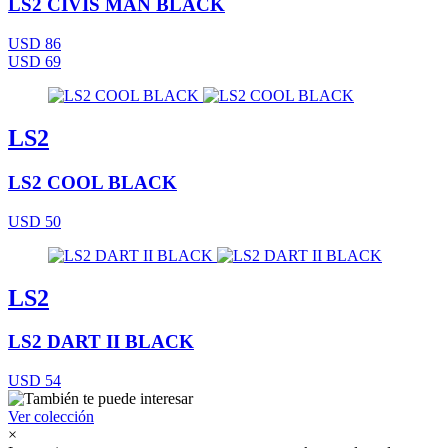
LS2 CIVIS MAN BLACK
USD 86
USD 69
LS2
LS2 COOL BLACK
USD 50
LS2
LS2 DART II BLACK
USD 54
Ver colección
×