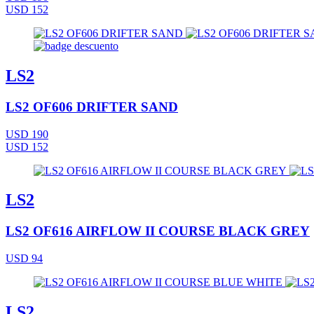
USD 152
LS2
LS2 OF606 DRIFTER SAND
USD 190
USD 152
LS2
LS2 OF616 AIRFLOW II COURSE BLACK GREY
USD 94
LS2