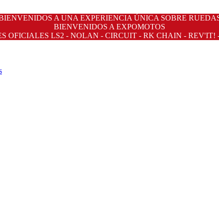
BIENVENIDOS A UNA EXPERIENCIA ÚNICA SOBRE RUEDA
BIENVENIDOS A EXPOMOTOS
OFICIALES LS2 - NOLAN - CIRCUIT - RK CHAIN - REV'IT! 
s