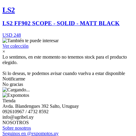
LS2
LS2 FF902 SCOPE - SOLID - MATT BLACK
USD 248
Ver colección
×
Lo sentimos, en este momento no tenemos stock para el producto
elegido.
Si lo deseas, te podemos avisar cuando vuelva a estar disponible
Notificarme
No gracias
Tienda
Avda. Blandengues 392 Salto, Uruguay
092610967 / 4732 8592
info@agribel.uy
NOSOTROS
Sobre nosotros
Seguinos en @expomotos.uy