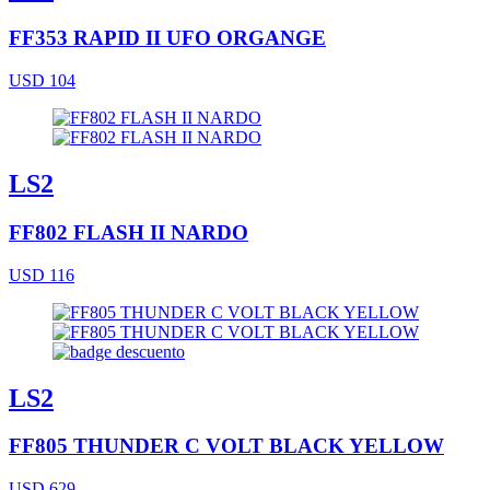
FF353 RAPID II UFO ORGANGE
USD 104
LS2
FF802 FLASH II NARDO
USD 116
LS2
FF805 THUNDER C VOLT BLACK YELLOW
USD 629