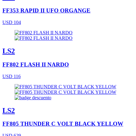
FF353 RAPID II UFO ORGANGE
USD 104
LS2
FF802 FLASH II NARDO
USD 116
LS2
FF805 THUNDER C VOLT BLACK YELLOW
USD 629