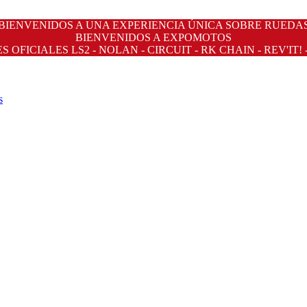
BIENVENIDOS A UNA EXPERIENCIA ÚNICA SOBRE RUEDA
BIENVENIDOS A EXPOMOTOS
OFICIALES LS2 - NOLAN - CIRCUIT - RK CHAIN - REV'IT! 
s