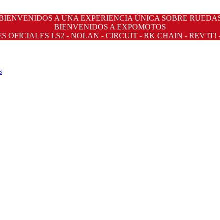
BIENVENIDOS A UNA EXPERIENCIA ÚNICA SOBRE RUEDA
BIENVENIDOS A EXPOMOTOS
OFICIALES LS2 - NOLAN - CIRCUIT - RK CHAIN - REV'IT! 
s