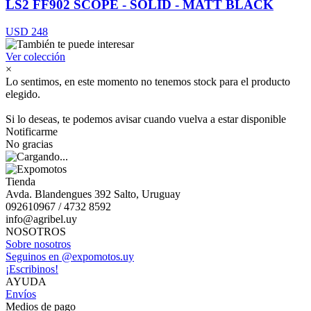
LS2 FF902 SCOPE - SOLID - MATT BLACK
USD 248
Ver colección
×
Lo sentimos, en este momento no tenemos stock para el producto
elegido.
Si lo deseas, te podemos avisar cuando vuelva a estar disponible
Notificarme
No gracias
Tienda
Avda. Blandengues 392 Salto, Uruguay
092610967 / 4732 8592
info@agribel.uy
NOSOTROS
Sobre nosotros
Seguinos en @expomotos.uy
¡Escribinos!
AYUDA
Envíos
Medios de pago