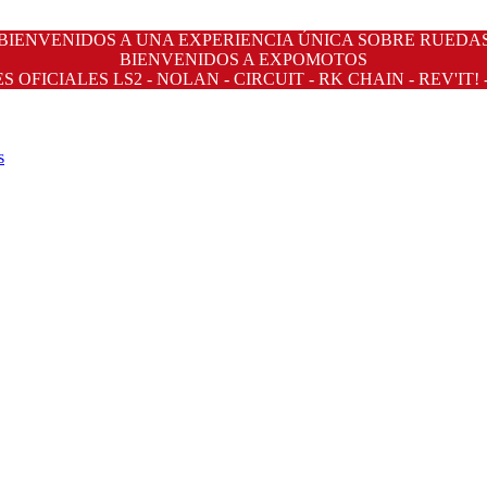
BIENVENIDOS A UNA EXPERIENCIA ÚNICA SOBRE RUEDA
BIENVENIDOS A EXPOMOTOS
OFICIALES LS2 - NOLAN - CIRCUIT - RK CHAIN - REV'IT! 
s