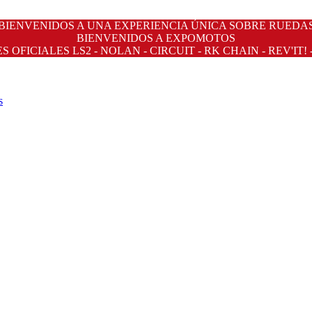
BIENVENIDOS A UNA EXPERIENCIA ÚNICA SOBRE RUEDA
BIENVENIDOS A EXPOMOTOS
OFICIALES LS2 - NOLAN - CIRCUIT - RK CHAIN - REV'IT! 
s