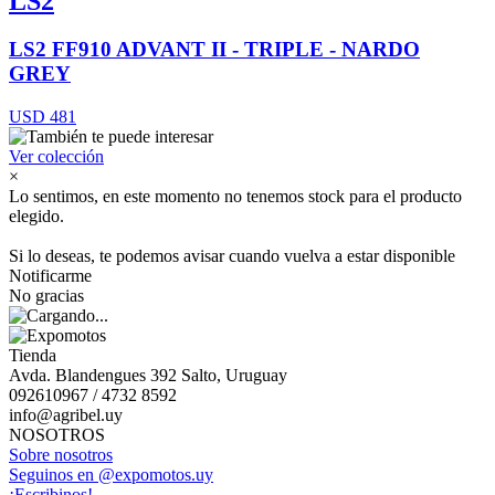
LS2
LS2 FF910 ADVANT II - TRIPLE - NARDO
GREY
USD 481
Ver colección
×
Lo sentimos, en este momento no tenemos stock para el producto
elegido.
Si lo deseas, te podemos avisar cuando vuelva a estar disponible
Notificarme
No gracias
Tienda
Avda. Blandengues 392 Salto, Uruguay
092610967 / 4732 8592
info@agribel.uy
NOSOTROS
Sobre nosotros
Seguinos en @expomotos.uy
¡Escribinos!