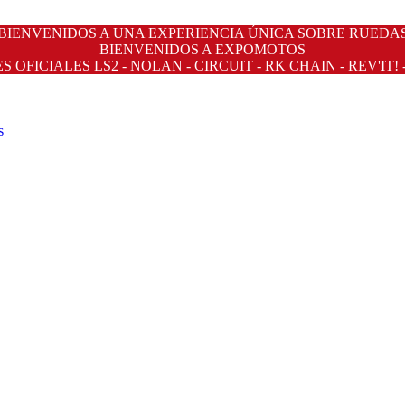
BIENVENIDOS A UNA EXPERIENCIA ÚNICA SOBRE RUEDA
BIENVENIDOS A EXPOMOTOS
OFICIALES LS2 - NOLAN - CIRCUIT - RK CHAIN - REV'IT! 
s